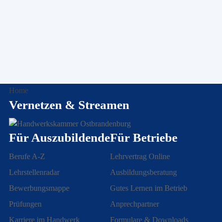
Home
Vernetzen & Streamen
Für Auszubildende
Für Betriebe
Berufe A-Z
Lehrvertrag Online
Lehrstellenradar
Ausbildungsberatung
Bewerbungsmappe
Gutes Lernen im Betrieb
Prüfungen
Anprechpartner
Karriere im Handwerk
Formulare & Downloads