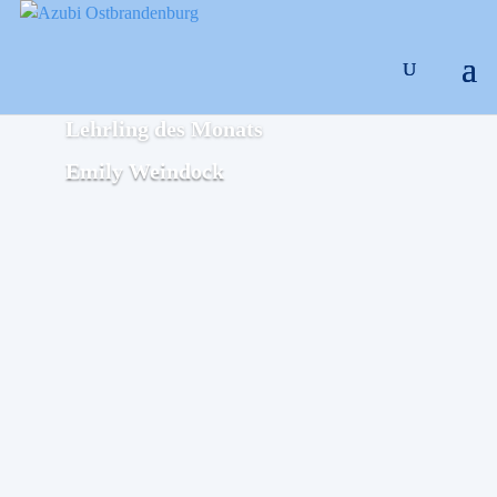
Lehrling des Monats
Emily Weindock