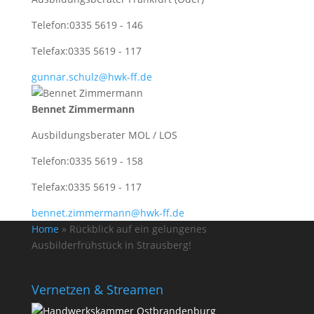
Telefon:
0335 5619 - 146
Telefax:
0335 5619 - 117
gunnar.schulz@hwk-ff.de
Bennet Zimmermann
Ausbildungsberater MOL / LOS
Telefon:
0335 5619 - 158
Telefax:
0335 5619 - 117
bennet.zimmermann@hwk-ff.de
Home
»
Rückblick auf ein gelungenes
Ausbilderfrühstück in Strausberg!
Vernetzen & Streamen