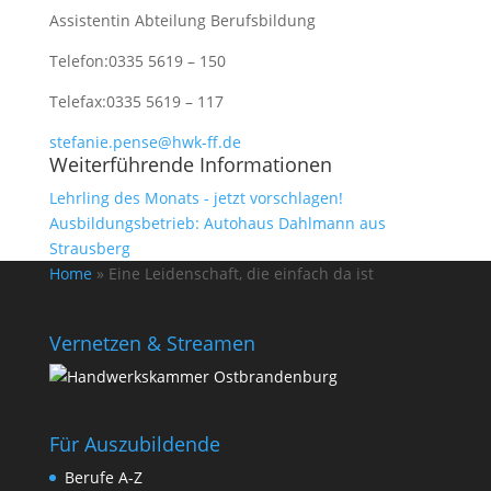
Assistentin Abteilung Berufsbildung
Telefon:
0335 5619 – 150
Telefax:
0335 5619 – 117
stefanie.pense@hwk-ff.de
Weiterführende Informationen
Lehrling des Monats - jetzt vorschlagen!
Ausbildungsbetrieb: Autohaus Dahlmann aus
Strausberg
Home
»
Eine Leidenschaft, die einfach da ist
Vernetzen & Streamen
Für Auszubildende
Berufe A-Z