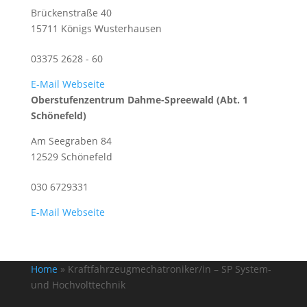
Brückenstraße 40
15711 Königs Wusterhausen
03375 2628 - 60
E-Mail
Webseite
Oberstufenzentrum Dahme-Spreewald (Abt. 1
Schönefeld)
Am Seegraben 84
12529 Schönefeld
030 6729331
E-Mail
Webseite
Home
»
Kraftfahrzeugmechatroniker/in – SP System-
und Hochvolttechnik