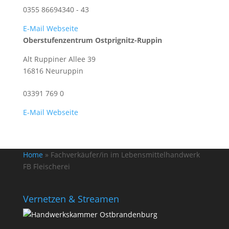
0355 86694340 - 43
E-Mail
Webseite
Oberstufenzentrum Ostprignitz-Ruppin
Alt Ruppiner Allee 39
16816 Neuruppin
03391 769 0
E-Mail
Webseite
Home
»
Fachverkäufer/in im Lebensmittelhandwerk
FB Fleischerei
Vernetzen & Streamen