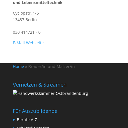
und Lebensmitteltechnik
Cyclopstr. 1-5
13437 Berlin
030 414721 - 0
E-Mail
Webseite
Home
»
Brauer/in und Mälzer/in
Vernetzen & Streamen
Für Auszubildende
Berufe A-Z