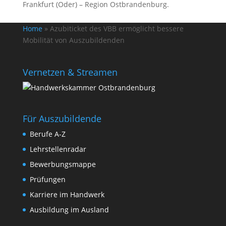
Frankfurt (Oder) – Region Ostbrandenburg.
Home
»
Azubiticket des VBB ermöglicht bessere
Mobilität von Auszubildenden
Vernetzen & Streamen
Für Auszubildende
Berufe A-Z
Lehrstellenradar
Bewerbungsmappe
Prüfungen
Karriere im Handwerk
Ausbildung im Ausland