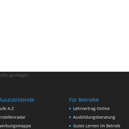
ufen gestiegen
Auszubildende
Für Betriebe
ufe A-Z
Lehrvertrag Online
rstellenradar
Ausbildungsberatung
werbungsmappe
Gutes Lernen im Betrieb