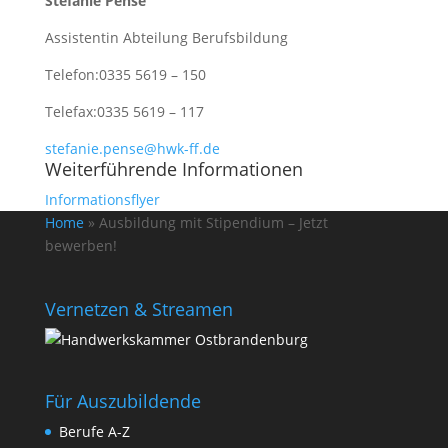
Stefanie Pense
Assistentin Abteilung Berufsbildung
Telefon:
0335 5619 – 150
Telefax:
0335 5619 – 117
stefanie.pense@hwk-ff.de
Weiterführende Informationen
Informationsflyer
Home
»
Ausbildung mit Stipendium – Jetzt
bewerben!
Vernetzen & Streamen
Für Auszubildende
Berufe A-Z