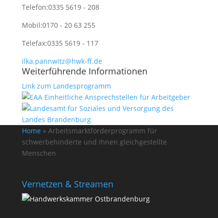
Telefon:
0335 5619 - 208
Mobil:
0170 - 20 63 255
Telefax:
0335 5619 - 117
ilka.pannwitz@hwk-ff.de
Weiterführende Informationen
Link zum Landesprogramm
Home
»
Arbeitsmarktförderprogramm für
schwerbehinderte und ihnen gleichgestellte
Menschen
Vernetzen & Streamen